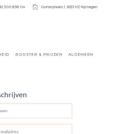
6) 300 838 04
Gorterplaats 1, 6531 HZ Nijmegen
HEID
ROOSTER & PRIJZEN
ALGEMEEN
schrijven