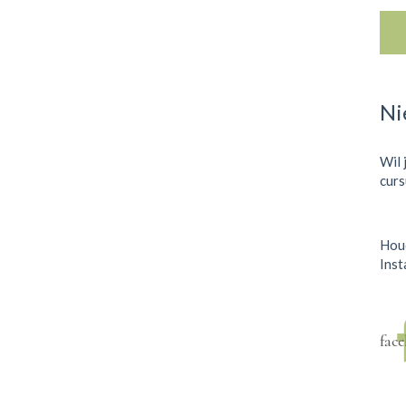
Ni
Wil 
curs
Houd
Inst
fac